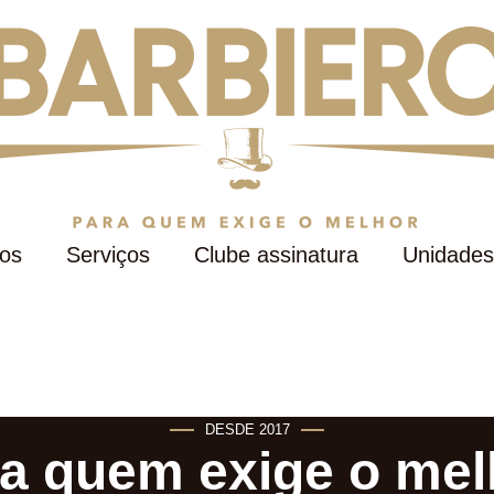
os
Serviços
Clube assinatura
Unidades
DESDE 2017
a quem exige o mel